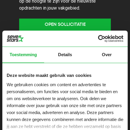
op de hoogte te zijn voor de nieuwste
opdrachten in jouw vakgebied.
OPEN SOLLICITATIE
Gerelateerde opdrachten
Toestemming
Details
Over
Inform
Informatiearchit
Deze website maakt gebruik van cookies
Securit
ect
We gebruiken cookies om content en advertenties te
(proact
personaliseren, om functies voor social media te bieden en
om ons websiteverkeer te analyseren. Ook delen we
Gouda
Groni
informatie over jouw gebruik van onze site met onze partners
20 uren
36 ur
voor social media, adverteren en analyse. Deze partners
kunnen deze gegevens combineren met andere informatie die
jij aan ze hebt verstrekt of die ze hebben verzameld op basis
BEKIJK OPDRACHT
BEKIJ