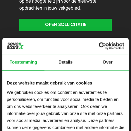
op de hoogte te zijn voor de nieuwste
opdrachten in jouw vakgebied.
OPEN SOLLICITATIE
Gerelateerde opdrachten
Toestemming
Details
Over
SLUIT VANDAAG
Inform
Deze website maakt gebruik van cookies
Securit
T-Shaped
We gebruiken cookies om content en advertenties te
(proact
DevOps
personaliseren, om functies voor social media te bieden en
Engineer
om ons websiteverkeer te analyseren. Ook delen we
Groni
informatie over jouw gebruik van onze site met onze partners
36 ur
Groningen
voor social media, adverteren en analyse. Deze partners
36 uren
kunnen deze gegevens combineren met andere informatie die