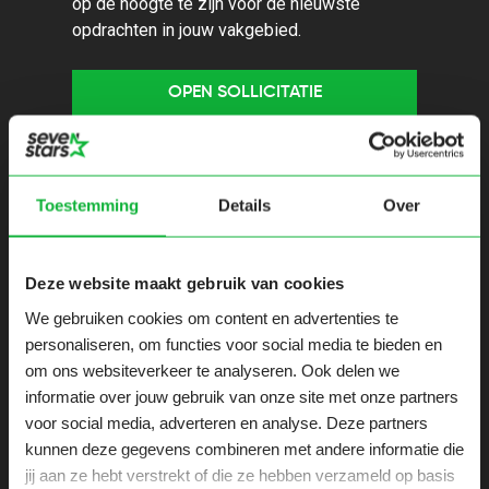
op de hoogte te zijn voor de nieuwste
opdrachten in jouw vakgebied.
OPEN SOLLICITATIE
Gerelateerde opdrachten
Toestemming
Details
Over
Inform
Informatiearchit
Deze website maakt gebruik van cookies
Securit
ect
We gebruiken cookies om content en advertenties te
(proact
personaliseren, om functies voor social media te bieden en
om ons websiteverkeer te analyseren. Ook delen we
Gouda
Groni
informatie over jouw gebruik van onze site met onze partners
20 uren
36 ur
voor social media, adverteren en analyse. Deze partners
kunnen deze gegevens combineren met andere informatie die
jij aan ze hebt verstrekt of die ze hebben verzameld op basis
BEKIJK OPDRACHT
BEKIJ