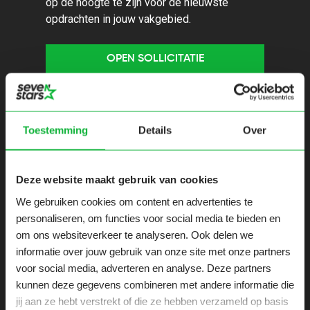
op de hoogte te zijn voor de nieuwste
opdrachten in jouw vakgebied.
OPEN SOLLICITATIE
Gerelateerde opdrachten
Toestemming
Details
Over
Inform
Informatiearchit
Deze website maakt gebruik van cookies
Securit
ect
We gebruiken cookies om content en advertenties te
(proact
personaliseren, om functies voor social media te bieden en
om ons websiteverkeer te analyseren. Ook delen we
Gouda
Groni
informatie over jouw gebruik van onze site met onze partners
20 uren
36 ur
voor social media, adverteren en analyse. Deze partners
kunnen deze gegevens combineren met andere informatie die
jij aan ze hebt verstrekt of die ze hebben verzameld op basis
BEKIJK OPDRACHT
BEKIJ