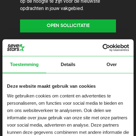
op de hoogte te zijn voor de nieuwste
opdrachten in jouw vakgebied.
OPEN SOLLICITATIE
Gerelateerde opdrachten
Toestemming
Details
Over
SLUIT MORGEN
Inform
Deze website maakt gebruik van cookies
Securit
T-Shaped
We gebruiken cookies om content en advertenties te
(proact
DevOps
personaliseren, om functies voor social media te bieden en
Engineer
om ons websiteverkeer te analyseren. Ook delen we
Groni
informatie over jouw gebruik van onze site met onze partners
36 ur
Groningen
voor social media, adverteren en analyse. Deze partners
36 uren
kunnen deze gegevens combineren met andere informatie die