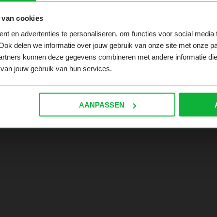
 van cookies
t en advertenties te personaliseren, om functies voor social media
 te pakken hebt. Ga naar de homepage en navigeer hier ver
Ook delen we informatie over jouw gebruik van onze site met onze pa
rtners kunnen deze gegevens combineren met andere informatie die ji
van jouw gebruik van hun services.
AANPASSEN