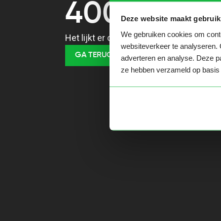
400
Deze website maakt gebruik
We gebruiken cookies om conten
Het lijkt er op dat je een verkeerde URL
websiteverkeer te analyseren. 
GA TERUG NAAR HOME
adverteren en analyse. Deze pa
ze hebben verzameld op basis 