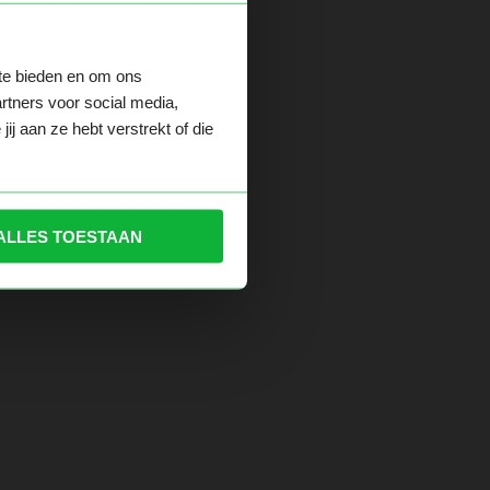
 te bieden en om ons
der.
rtners voor social media,
j aan ze hebt verstrekt of die
ALLES TOESTAAN