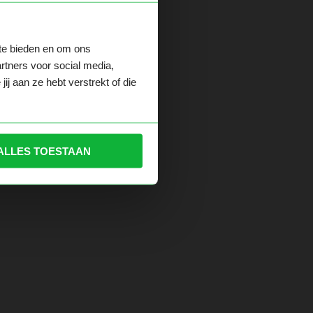
 te bieden en om ons
der.
rtners voor social media,
j aan ze hebt verstrekt of die
ALLES TOESTAAN