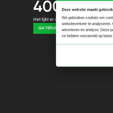
400
Deze website maakt gebruik
We gebruiken cookies om conten
Het lijkt er op dat je een verkeerde URL
websiteverkeer te analyseren. 
GA TERUG NAAR HOME
adverteren en analyse. Deze pa
ze hebben verzameld op basis 