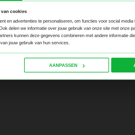
 van cookies
t en advertenties te personaliseren, om functies voor social media
 te pakken hebt. Ga naar de homepage en navigeer hier ver
Ook delen we informatie over jouw gebruik van onze site met onze pa
rtners kunnen deze gegevens combineren met andere informatie die ji
van jouw gebruik van hun services.
AANPASSEN