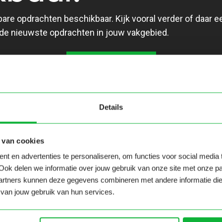
e opdrachten beschikbaar. Kijk vooral verder of daar een 
 de nieuwste opdrachten in jouw vakgebied.
OPEN SOLLICITATIE
Gerelateerde opdrachte
Details
 van cookies
t en advertenties te personaliseren, om functies voor social media
Information Security
Ook delen we informatie over jouw gebruik van onze site met onze pa
Officer (proactief)
rtners kunnen deze gegevens combineren met andere informatie die ji
Groningen
van jouw gebruik van hun services.
36 uren
BEKIJK OPDRACHT