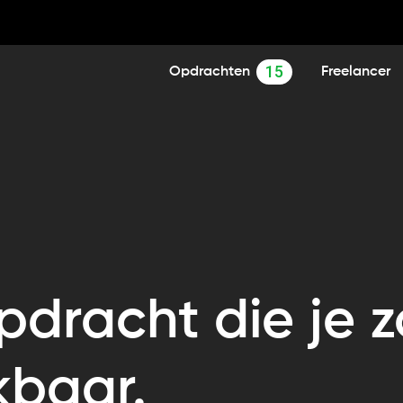
15
Opdrachten
Freelancer
dracht die je zo
kbaar.