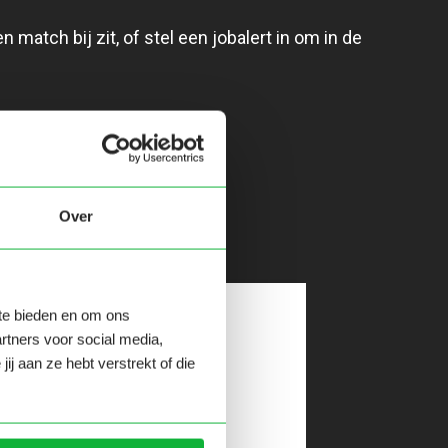
match bij zit, of stel een jobalert in om in de
n
Over
 te bieden en om ons
Senior Testanalist
rtners voor social media,
j aan ze hebt verstrekt of die
Leeuwarden
36 uren
BEKIJK OPDRACHT