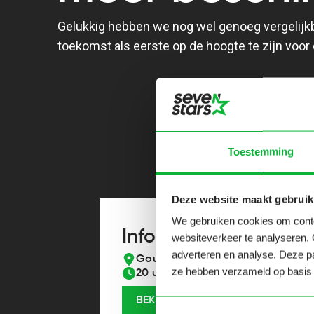
Gelukkig hebben we nog wel genoeg vergelijkbar
toekomst als eerste op de hoogte te zijn voor
Toestemming
Deze website maakt gebruik
We gebruiken cookies om conten
Informatiearchitect
websiteverkeer te analyseren. 
adverteren en analyse. Deze pa
Gouda
ze hebben verzameld op basis 
20 uren
BEKIJK OPDRACHT