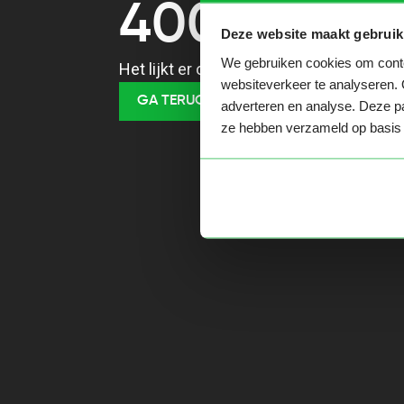
400
Deze website maakt gebruik
We gebruiken cookies om conten
Het lijkt er op dat je een verkeerde URL
websiteverkeer te analyseren. 
GA TERUG NAAR HOME
adverteren en analyse. Deze pa
ze hebben verzameld op basis 