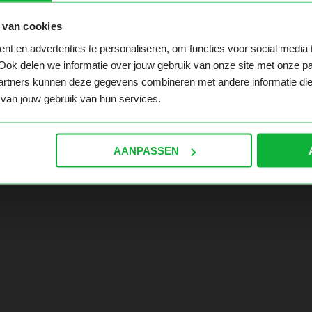
 van cookies
t en advertenties te personaliseren, om functies voor social media
 te pakken hebt. Ga naar de homepage en navigeer hier ver
Ook delen we informatie over jouw gebruik van onze site met onze pa
rtners kunnen deze gegevens combineren met andere informatie die ji
van jouw gebruik van hun services.
AANPASSEN