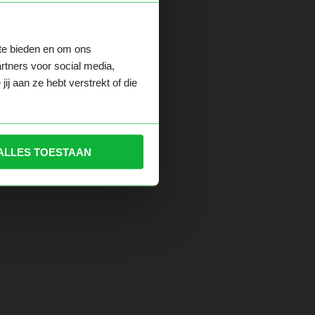
 te bieden en om ons
der.
rtners voor social media,
j aan ze hebt verstrekt of die
ALLES TOESTAAN