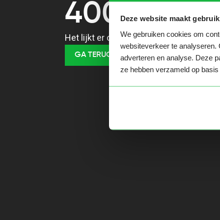
400
Deze website maakt gebruik
We gebruiken cookies om conten
Het lijkt er op dat je een verkeerde URL
websiteverkeer te analyseren. 
GA TERUG NAAR HOME
adverteren en analyse. Deze pa
ze hebben verzameld op basis 