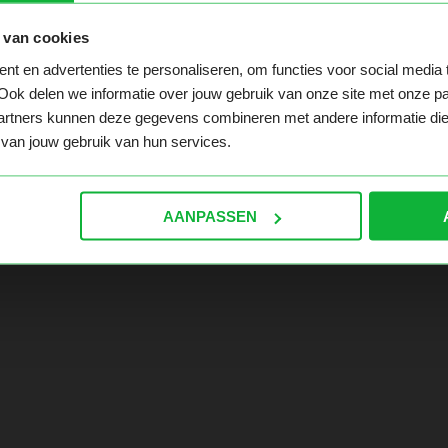
 van cookies
t en advertenties te personaliseren, om functies voor social media
 te pakken hebt. Ga naar de homepage en navigeer hier ver
Ook delen we informatie over jouw gebruik van onze site met onze pa
rtners kunnen deze gegevens combineren met andere informatie die ji
van jouw gebruik van hun services.
AANPASSEN