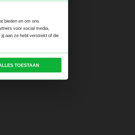
 te bieden en om ons
der.
rtners voor social media,
j aan ze hebt verstrekt of die
ALLES TOESTAAN