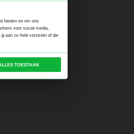
 te bieden en om ons
der.
rtners voor social media,
j aan ze hebt verstrekt of die
ALLES TOESTAAN