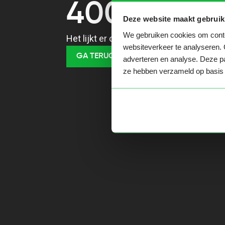
400
Deze website maakt gebruik
We gebruiken cookies om conten
Het lijkt er op dat je een verkeerde URL
websiteverkeer te analyseren. 
GA TERUG NAAR HOME
adverteren en analyse. Deze pa
ze hebben verzameld op basis 