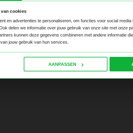
 van cookies
t en advertenties te personaliseren, om functies voor social media
 te pakken hebt. Ga naar de homepage en navigeer hier ver
Ook delen we informatie over jouw gebruik van onze site met onze pa
rtners kunnen deze gegevens combineren met andere informatie die ji
van jouw gebruik van hun services.
AANPASSEN