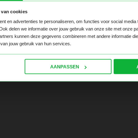
 van cookies
t en advertenties te personaliseren, om functies voor social media
 te pakken hebt. Ga naar de homepage en navigeer hier ver
Ook delen we informatie over jouw gebruik van onze site met onze pa
rtners kunnen deze gegevens combineren met andere informatie die ji
van jouw gebruik van hun services.
AANPASSEN