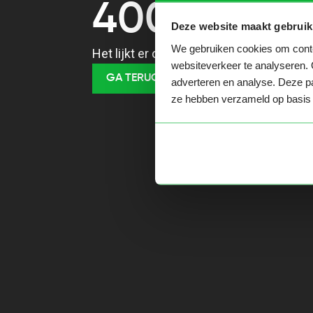
400
Deze website maakt gebruik
We gebruiken cookies om conten
Het lijkt er op dat je een verkeerde URL
websiteverkeer te analyseren. 
GA TERUG NAAR HOME
adverteren en analyse. Deze pa
ze hebben verzameld op basis 