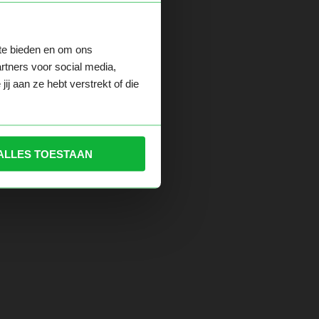
 te bieden en om ons
der.
rtners voor social media,
j aan ze hebt verstrekt of die
ALLES TOESTAAN