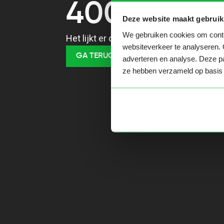
400
Deze website maakt gebruik
We gebruiken cookies om conten
Het lijkt er op dat je een verkeerde URL
websiteverkeer te analyseren. 
GA TERUG NAAR HOME
adverteren en analyse. Deze pa
ze hebben verzameld op basis 