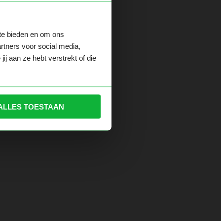
 te bieden en om ons
der.
rtners voor social media,
j aan ze hebt verstrekt of die
ALLES TOESTAAN