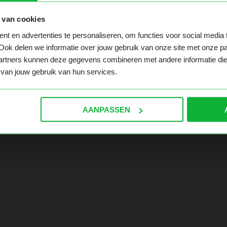
 van cookies
t en advertenties te personaliseren, om functies voor social media
 te pakken hebt. Ga naar de homepage en navigeer hier ver
Ook delen we informatie over jouw gebruik van onze site met onze pa
rtners kunnen deze gegevens combineren met andere informatie die ji
van jouw gebruik van hun services.
AANPASSEN