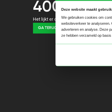
400
Deze website maakt gebruik
We gebruiken cookies om conten
Het lijkt er op dat je een verkeerde URL
websiteverkeer te analyseren. 
GA TERUG NAAR HOME
adverteren en analyse. Deze pa
ze hebben verzameld op basis 