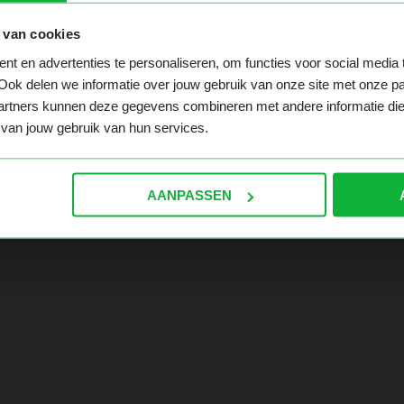
 van cookies
t en advertenties te personaliseren, om functies voor social media
 te pakken hebt. Ga naar de homepage en navigeer hier ver
Ook delen we informatie over jouw gebruik van onze site met onze pa
rtners kunnen deze gegevens combineren met andere informatie die ji
van jouw gebruik van hun services.
AANPASSEN