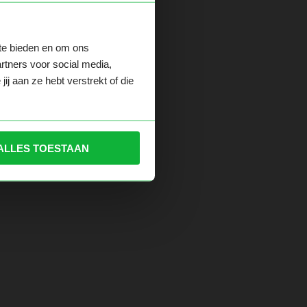
 te bieden en om ons
der.
rtners voor social media,
j aan ze hebt verstrekt of die
ALLES TOESTAAN